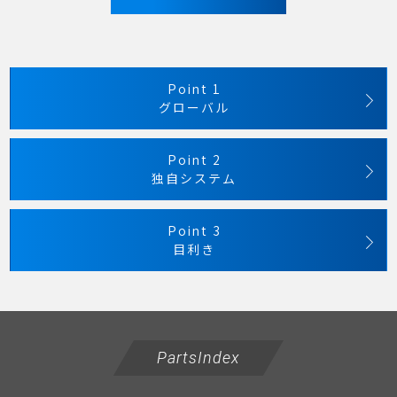
Point 1
グローバル
Point 2
独自システム
Point 3
目利き
PartsIndex