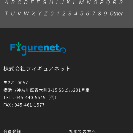
A
B
C
D
E
F
G
H
I
J
K
L
M
N
O
P
Q
R
S
T
U
V
W
X
Y
Z
0
1
2
3
4
5
6
7
8
9
Other
株式会社フィギュアネット
〒221-0057
横浜市神奈川区青木町3-15 SSビル201号室
TEL : 045-440-5545（代）
FAX : 045-461-1577
会員登録
初めての方へ