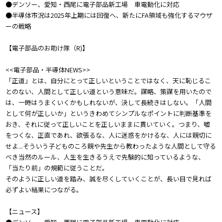
●デンソー、愛知・西尾に電子部品新工場 車電動化に対応
●半導体市況は2025年上期には回復へ、新たにFA領域も強化するマウザ
ーの戦略
【電子部品のお助け隊（R)】
<<電子部品・半導体NEWS>>
「正道」とは、自分にとって正しいということではなく、天に恥じるこ
とのない、人間として正しい道という意味だ。謀略、策謀を用いたので
は、一時はうまくいくかもしれないが、決して長続きはしない。「人間
として何が正しいか」というきわめてシンプルなポイントに判断基準を
おき、それに従って正しいことを正しいままに貫いていく。つまり、嘘
をつくな、正直であれ、欲張るな、人に迷惑をかけるな、人には親切に
せよ...そういう子どものころ親や先生から教わったような人間として守る
べき当然のルール、人生を生きるうえで先験的に知っているような、
「当たり前」の規範に従うことだ。
そのように正しい道を踏み、誠を尽くしていくことが、長い目で見れば
必ずよい結果につながる。
【ニュース】