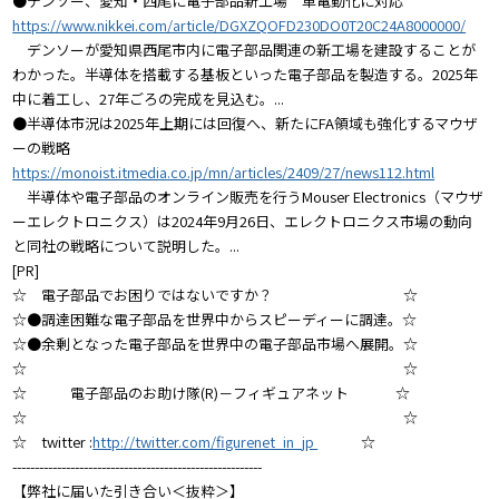
●デンソー、愛知・西尾に電子部品新工場 車電動化に対応
https://www.nikkei.com/article/DGXZQOFD230DO0T20C24A8000000/
デンソーが愛知県西尾市内に電子部品関連の新工場を建設することが
わかった。半導体を搭載する基板といった電子部品を製造する。2025年
中に着工し、27年ごろの完成を見込む。...
●半導体市況は2025年上期には回復へ、新たにFA領域も強化するマウザ
ーの戦略
https://monoist.itmedia.co.jp/mn/articles/2409/27/news112.html
半導体や電子部品のオンライン販売を行うMouser Electronics（マウザ
ーエレクトロニクス）は2024年9月26日、エレクトロニクス市場の動向
と同社の戦略について説明した。...
[PR]
☆ 電子部品でお困りではないですか？ ☆
☆●調達困難な電子部品を世界中からスピーディーに調達。☆
☆●余剰となった電子部品を世界中の電子部品市場へ展開。☆
☆ ☆
☆ 電子部品のお助け隊(R)－フィギュアネット ☆
☆ ☆
☆ twitter :
http://twitter.com/figurenet_in_jp
☆
--------------------------------------------------------
【弊社に届いた引き合い＜抜粋＞】