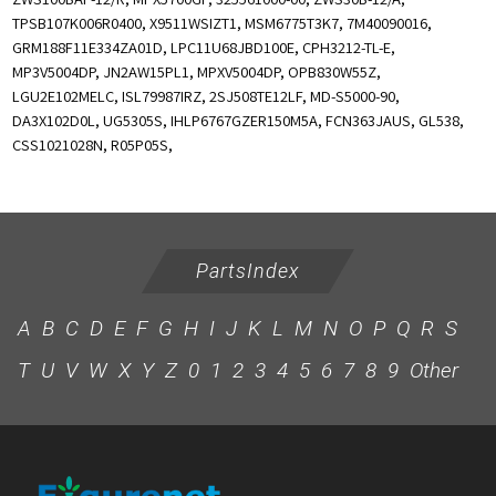
TPSB107K006R0400, X9511WSIZT1, MSM6775T3K7, 7M40090016,
GRM188F11E334ZA01D, LPC11U68JBD100E, CPH3212-TL-E,
MP3V5004DP, JN2AW15PL1, MPXV5004DP, OPB830W55Z,
LGU2E102MELC, ISL79987IRZ, 2SJ508TE12LF, MD-S5000-90,
DA3X102D0L, UG5305S, IHLP6767GZER150M5A, FCN363JAUS, GL538,
CSS1021028N, R05P05S,
PartsIndex
A
B
C
D
E
F
G
H
I
J
K
L
M
N
O
P
Q
R
S
T
U
V
W
X
Y
Z
0
1
2
3
4
5
6
7
8
9
Other