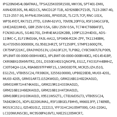
IPG20N04S4L08ATMA1, TPSA225K035R1500, MKY36, SPT401-DMX,
AXN420530S, ML4821CS, NNCD12F-T1B, AD9268BCPZ105, 7123-2867-40,
7123-2557-30, M-PN4135KG001, RPI0352E, TLC27L7CP, RNC-101X,
WP914YDT, RK73Z1JTTD, G3VM-61VY3, 70V09L20PFGI, R5F104GCGFB,
UHE2A821MHD, GBR 250V 0.5A, GBU 250V 0.5A, TC74HCT688AF(F),
FCN363JAUS, SG461701, DHR4E4A102K2BB, 109P1212H4D01, ADS-
119MC-C, ELF19N016A, FA3L-AA12, SP0406-R22K-ZPF, TK11340BM,
XLH735050.000000X, ISL95812HRZT, SFT1250PF, STMPE1600QTR,
CR75NP221KC, ERA3YKD513V, LDA10F12Y, TLP862, CY8C5667LTILP009,
XPLBWT-00-0000-000HV40E2, XPLBWT-00-0000-000BV40E2, HD14541BP,
CKR06BX105KMVTR2, D51, DS50EV401SQNOPB, EG1Z, FXO31FH48MHZ,
C30T04QH-11A, R8A66597FP#RF1S, LSM303DTR, MCR25JZHJ510,
EG1ZV1, VTB05SC24, FR3863X, 32556100000, UPB8228DB, MU03-4201,
MU03-4205, GRM31AR72J152KW01D, GRM216B11H822KA01D,
GRM31MR71H474KA01L, GRM219R11H333KA01D,
GRM216B11H682KA01D, GRM216B11H472KA01D,
GRM188R11H103KA01D, X9511WSIZT1, CT816d3SLT3, VTB05SC24,
TA8428KOS, XDPL8220XUMA1, R5F10BGELFB#H5, M66013FP, 1748985,
MOS3C152J, 02540101Z, 222213, YFF31HC2A105MT000, CAS-220A1,
LC320WUNSCB1, MC9S08PA16VTJ, NXE2S1205MCR7,