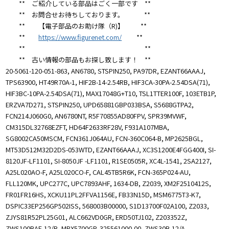
** ご紹介している部品はごく一部です **
** お問合せお待ちしております。 **
** 【電子部品のお助け隊（R)】 **
**
https://www.figurenet.com/
**
** **
** 古い情報の部品もお探し致します！ **
20-5061-120-051-863, AN6780, STSPIN250, PA97DR, EZANT66AAAJ,
TPS63900, HT49R70A-1, HIF2B-14-2.54RB, HIF3CA-30PA-2.54DSA(71),
HIF3BC-10PA-2.54DSA(71), MAX17048G+T10, TSL1TTER100F, 103ETB1P,
ERZVA7D271, STSPIN250, UPD65881GBP033BSA, S5688GTPA2,
FCN214J060G0, AN6780NT, R5F70855AD80FPV, SPR39MVWF,
CM315DL32768EZFT, HD64F2633RF28V, F931A107MBA,
SG8002CA50MSCM, FCN361J064AU, FCN-360C064-B, MP2625BGL,
MT53D512M32D2DS-053WTD, EZANT66AAAJ, XC3S1200E4FGG400I, SI-
8120JF-LF1101, SI-8050JF -LF1101, R1SE0505R, XC4L-1541, 2SA2127,
A25L020AO-F, A25L020CO-F, CAL45TB5R6K, FCN-365P024-AU,
FLL120MK, UPC277C, UPC7893AHF, 1634-DB, Z2039, XM2F2510412S,
FR01FR16HS, XCKU11PL2FFVA1156E, FB33N15D, MSM6775T3-K7,
DSPIC33EP256GP502ISS, 568003B00000, S1D13700F02A100, Z2033,
ZJYS81R52PL25G01, ALC662VD0GR, ERD50TJ102, Z203352Z,
ZWS100BAF-12/R, MPX5700GP, 325561000-00, ZWS30B-12/A,