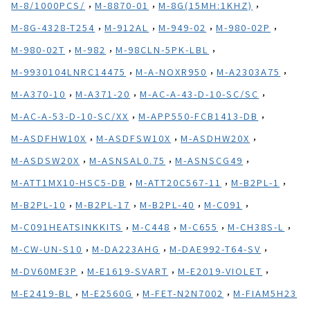
,
,
,
M-8/1000PCS/
M-8870-01
M-8G(15MH:1KHZ)
,
,
,
,
M-8G-4328-T254
M-912AL
M-949-02
M-980-02P
,
,
,
M-980-02T
M-982
M-98CLN-5PK-LBL
,
,
,
M-9930104LNRC14475
M-A-NOXR950
M-A2303A75
,
,
,
M-A370-10
M-A371-20
M-AC-A-43-D-10-SC/SC
,
,
M-AC-A-53-D-10-SC/XX
M-APP550-FCB1413-DB
,
,
,
M-ASDFHW10X
M-ASDFSW10X
M-ASDHW20X
,
,
,
M-ASDSW20X
M-ASNSAL0.75
M-ASNSCG49
,
,
,
M-ATT1MX10-HSC5-DB
M-ATT20C567-11
M-B2PL-1
,
,
,
,
M-B2PL-10
M-B2PL-17
M-B2PL-40
M-C091
,
,
,
,
M-C091HEATSINKKITS
M-C448
M-C655
M-CH38S-L
,
,
,
M-CW-UN-S10
M-DA223AHG
M-DAE992-T64-SV
,
,
,
M-DV60ME3P
M-E1619-SVART
M-E2019-VIOLET
,
,
,
M-E2419-BL
M-E2560G
M-FET-N2N7002
M-FIAM5H23