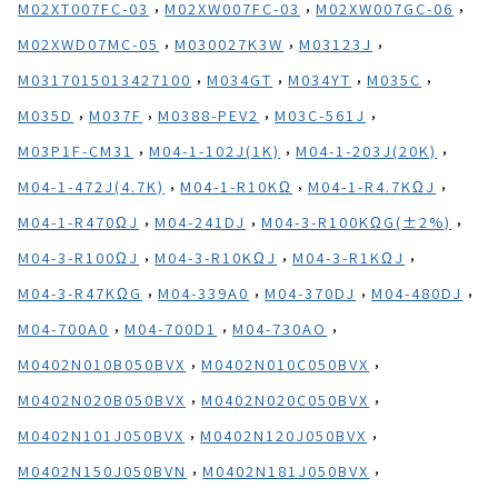
,
,
,
M02XT007FC-03
M02XW007FC-03
M02XW007GC-06
,
,
,
M02XWD07MC-05
M030027K3W
M03123J
,
,
,
,
M0317015013427100
M034GT
M034YT
M035C
,
,
,
,
M035D
M037F
M0388-PEV2
M03C-561J
,
,
,
M03P1F-CM31
M04-1-102J(1K)
M04-1-203J(20K)
,
,
,
M04-1-472J(4.7K)
M04-1-R10KΩ
M04-1-R4.7KΩJ
,
,
,
M04-1-R470ΩJ
M04-241DJ
M04-3-R100KΩG(±2%)
,
,
,
M04-3-R100ΩJ
M04-3-R10KΩJ
M04-3-R1KΩJ
,
,
,
,
M04-3-R47KΩG
M04-339A0
M04-370DJ
M04-480DJ
,
,
,
M04-700A0
M04-700D1
M04-730AO
,
,
M0402N010B050BVX
M0402N010C050BVX
,
,
M0402N020B050BVX
M0402N020C050BVX
,
,
M0402N101J050BVX
M0402N120J050BVX
,
,
M0402N150J050BVN
M0402N181J050BVX