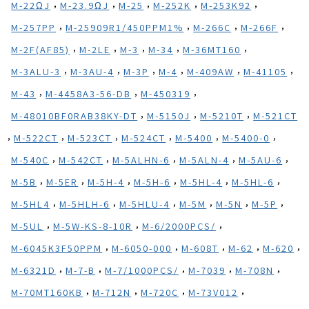
,
,
,
,
,
M-22ΩJ
M-23.9ΩJ
M-25
M-252K
M-253K92
,
,
,
,
M-257PP
M-25909R1/450PPM1%
M-266C
M-266F
,
,
,
,
,
M-2F(AF85)
M-2LE
M-3
M-34
M-36MT160
,
,
,
,
,
,
M-3ALU-3
M-3AU-4
M-3P
M-4
M-409AW
M-41105
,
,
,
M-43
M-4458A3-56-DB
M-450319
,
,
,
M-48010BF0RAB38KY-DT
M-5150J
M-5210T
M-521CT
,
,
,
,
,
,
M-522CT
M-523CT
M-524CT
M-5400
M-5400-0
,
,
,
,
,
M-540C
M-542CT
M-5ALHN-6
M-5ALN-4
M-5AU-6
,
,
,
,
,
,
M-5B
M-5ER
M-5H-4
M-5H-6
M-5HL-4
M-5HL-6
,
,
,
,
,
,
M-5HL4
M-5HLH-6
M-5HLU-4
M-5M
M-5N
M-5P
,
,
,
M-5UL
M-5W-KS-8-10R
M-6/2000PCS/
,
,
,
,
,
M-6045K3F50PPM
M-6050-000
M-608T
M-62
M-620
,
,
,
,
,
M-6321D
M-7-B
M-7/1000PCS/
M-7039
M-708N
,
,
,
,
M-70MT160KB
M-712N
M-720C
M-73V012