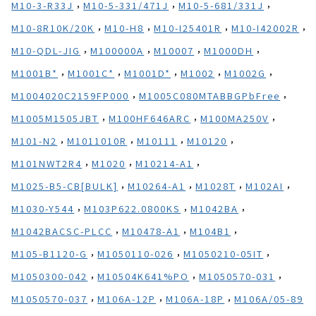
,
,
,
M10-3-R33J
M10-5-331/471J
M10-5-681/331J
,
,
,
,
M10-8R10K/20K
M10-H8
M10-I25401R
M10-I42002R
,
,
,
,
M10-QDL-JIG
M100000A
M10007
M1000DH
,
,
,
,
,
M1001B*
M1001C*
M1001D*
M1002
M1002G
,
,
M1004020C2159FP000
M1005C080MTABBGPbFree
,
,
,
M1005M1505JBT
M100HF646ARC
M100MA250V
,
,
,
,
M101-N2
M1011010R
M10111
M10120
,
,
,
M101NWT2R4
M1020
M10214-A1
,
,
,
,
M1025-B5-CB[BULK]
M10264-A1
M1028T
M102AI
,
,
,
M1030-Y544
M103P622.0800KS
M1042BA
,
,
,
M1042BACSC-PLCC
M10478-A1
M104B1
,
,
,
M105-B1120-G
M1050110-026
M1050210-05IT
,
,
,
M1050300-042
M10504K641%PO
M1050570-031
,
,
,
M1050570-037
M106A-12P
M106A-18P
M106A/05-89