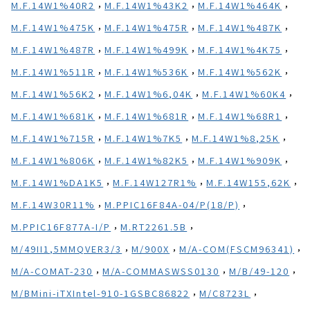
,
,
,
M.F.14W1%40R2
M.F.14W1%43K2
M.F.14W1%464K
,
,
,
M.F.14W1%475K
M.F.14W1%475R
M.F.14W1%487K
,
,
,
M.F.14W1%487R
M.F.14W1%499K
M.F.14W1%4K75
,
,
,
M.F.14W1%511R
M.F.14W1%536K
M.F.14W1%562K
,
,
,
M.F.14W1%56K2
M.F.14W1%6,04K
M.F.14W1%60K4
,
,
,
M.F.14W1%681K
M.F.14W1%681R
M.F.14W1%68R1
,
,
,
M.F.14W1%715R
M.F.14W1%7K5
M.F.14W1%8,25K
,
,
,
M.F.14W1%806K
M.F.14W1%82K5
M.F.14W1%909K
,
,
,
M.F.14W1%DA1K5
M.F.14W127R1%
M.F.14W155,62K
,
,
M.F.14W30R11%
M.PPIC16F84A-04/P(18/P)
,
,
M.PPIC16F877A-I/P
M.RT2261.5B
,
,
,
M/49II1,5MMQVER3/3
M/900X
M/A-COM(FSCM96341)
,
,
,
M/A-COMAT-230
M/A-COMMASWSS0130
M/B/49-120
,
,
M/BMini-iTXIntel-910-1GSBC86822
M/C8723L