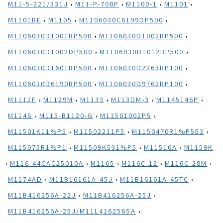
,
,
,
,
M11-5-221/331J
M11-P-708P
M1100-1
M1101
,
,
,
M1101BE
M1105
M1106030C6199DP500
,
,
M1106030D1001BP500
M1106030D1002BP500
,
,
M1106030D1002DP500
M1106030D1012BP500
,
,
M1106030D1601BP500
M1106030D2263BP100
,
,
M1106030D6190BP500
M1106030D9762BP100
,
,
,
,
,
M1112F
M1129M
M1133
M113DM-3
M1145146P
,
,
,
M114S
M115-B1120-G
M11501002P5
,
,
,
M11501K11%P5
M11502211P5
M1150470R1%P5E3
,
,
,
M115075R1%P1
M11509K531%P5
M11516A
M1159K
,
,
,
,
,
M116-44CAC25010A
M1165
M116C-12
M116C-28M
,
,
,
M1174AD
M11B16161A-45J
M11B16161A-45TC
,
,
M11B416256A-22J
M11B416256A-25J
,
M11B416256A-25J/M11L416256SA