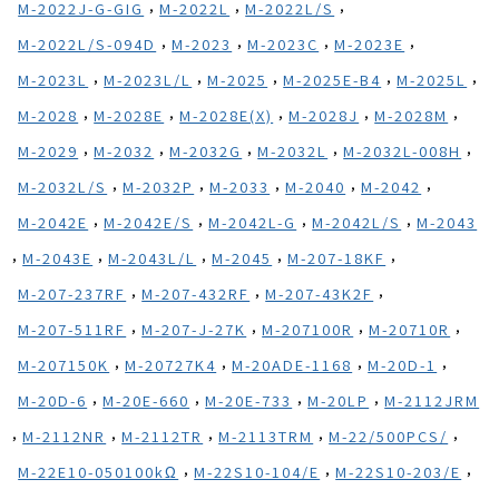
,
,
,
M-2022J-G-GIG
M-2022L
M-2022L/S
,
,
,
,
M-2022L/S-094D
M-2023
M-2023C
M-2023E
,
,
,
,
,
M-2023L
M-2023L/L
M-2025
M-2025E-B4
M-2025L
,
,
,
,
,
M-2028
M-2028E
M-2028E(X)
M-2028J
M-2028M
,
,
,
,
,
M-2029
M-2032
M-2032G
M-2032L
M-2032L-008H
,
,
,
,
,
M-2032L/S
M-2032P
M-2033
M-2040
M-2042
,
,
,
,
M-2042E
M-2042E/S
M-2042L-G
M-2042L/S
M-2043
,
,
,
,
,
M-2043E
M-2043L/L
M-2045
M-207-18KF
,
,
,
M-207-237RF
M-207-432RF
M-207-43K2F
,
,
,
,
M-207-511RF
M-207-J-27K
M-207100R
M-20710R
,
,
,
,
M-207150K
M-20727K4
M-20ADE-1168
M-20D-1
,
,
,
,
M-20D-6
M-20E-660
M-20E-733
M-20LP
M-2112JRM
,
,
,
,
,
M-2112NR
M-2112TR
M-2113TRM
M-22/500PCS/
,
,
,
M-22E10-050100kΩ
M-22S10-104/E
M-22S10-203/E