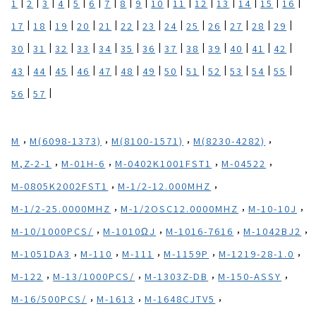
|
|
|
|
|
|
|
|
|
|
|
|
|
|
|
|
1
2
3
4
5
6
7
8
9
10
11
12
13
14
15
16
|
|
|
|
|
|
|
|
|
|
|
|
|
17
18
19
20
21
22
23
24
25
26
27
28
29
|
|
|
|
|
|
|
|
|
|
|
|
|
30
31
32
33
34
35
36
37
38
39
40
41
42
|
|
|
|
|
|
|
|
|
|
|
|
|
43
44
45
46
47
48
49
50
51
52
53
54
55
|
|
56
57
,
,
,
,
M
M(6098-1373)
M(8100-1571)
M(8230-4282)
,
,
,
,
M,Z-2-1
M-01H-6
M-0402K1001FST1
M-04522
,
,
M-0805K2002FST1
M-1/2-12.000MHZ
,
,
,
M-1/2-25.0000MHZ
M-1/2OSC12.0000MHZ
M-10-10J
,
,
,
,
M-10/1000PCS/
M-1010ΩJ
M-1016-7616
M-1042BJ2
,
,
,
,
,
M-1051DA3
M-110
M-111
M-1159P
M-1219-28-1.0
,
,
,
,
M-122
M-13/1000PCS/
M-1303Z-DB
M-150-ASSY
,
,
,
M-16/500PCS/
M-1613
M-1648CJTV5