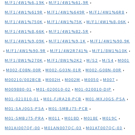
,
,
M/F1/4W1%6,19K
M/F1/4W1%61,9R
,
,
,
M/F1/4W1%619R
M/F1/4W1%649R
M/F1/4W1%6R8
,
,
,
M/F1/4W1%750K
M/F1/4W1%75K
M/F1/4W1%8,06K
,
,
M/F1/4W1%8,66K
M/F1/4W1%82,5R
,
,
M/F1/4W1%9,09K
M/F1/4W1%9,1K
M/F1/4W1%90,9K
,
,
,
,
M/F1/4W1%90,9R
M/F1/4W2R741%
M/F1/8W1%10K
,
,
,
,
M/F1/8W1%270K
M/F1/8W1%2K2
M/S2
M/S4
M001
,
,
,
,
M002-E08N-00R
M002-G03N-01R
M002-G08N-00R
,
,
,
,
,
M00210/002BCB
M002H
M002M
M0050
M007
,
,
,
M009880-01
M01-020010-02
M01-020010-DIP
,
,
,
M01-021010-01
M01-FJRA28-PCB
M01-MXJ0GS-PSA
,
,
M01-SAJ0GS-PSA
M01-SMBJ75-PCB
,
,
,
,
,
M01-SMBJ75-PRA
M011
M018D
M018E
M019C
,
,
,
M01AI007QF-00
M01AN007QC-03
M01AT007QC-03