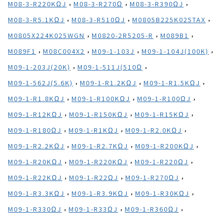
,
,
,
M08-3-R220KΩJ
M08-3-R270Ω
M08-3-R390ΩJ
,
,
,
M08-3-R5.1KΩJ
M08-3-R510ΩJ
M0805B225K025TAX
,
,
,
M0805X224K025WGN
M0820-2R5205-R
M089B1
,
,
,
,
M089F1
M08C004X2
M09-1-103J
M09-1-104J(100K)
,
,
M09-1-203J(20K)
M09-1-511J(510Ω
,
,
,
M09-1-562J(5.6K)
M09-1-R1.2KΩJ
M09-1-R1.5KΩJ
,
,
,
M09-1-R1.8KΩJ
M09-1-R100KΩJ
M09-1-R100ΩJ
,
,
,
M09-1-R12KΩJ
M09-1-R150KΩJ
M09-1-R15KΩJ
,
,
,
M09-1-R180ΩJ
M09-1-R1KΩJ
M09-1-R2.0KΩJ
,
,
,
M09-1-R2.2KΩJ
M09-1-R2.7KΩJ
M09-1-R200KΩJ
,
,
,
M09-1-R20KΩJ
M09-1-R220KΩJ
M09-1-R220ΩJ
,
,
,
M09-1-R22KΩJ
M09-1-R22ΩJ
M09-1-R270ΩJ
,
,
,
M09-1-R3.3KΩJ
M09-1-R3.9KΩJ
M09-1-R30KΩJ
,
,
,
M09-1-R330ΩJ
M09-1-R33ΩJ
M09-1-R360ΩJ