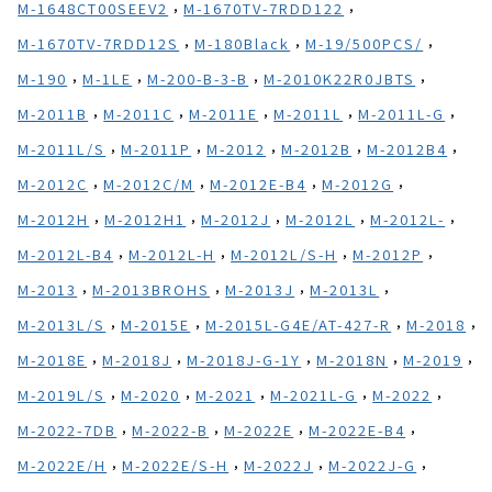
,
,
M-1648CT00SEEV2
M-1670TV-7RDD122
,
,
,
M-1670TV-7RDD12S
M-180Black
M-19/500PCS/
,
,
,
,
M-190
M-1LE
M-200-B-3-B
M-2010K22R0JBTS
,
,
,
,
,
M-2011B
M-2011C
M-2011E
M-2011L
M-2011L-G
,
,
,
,
,
M-2011L/S
M-2011P
M-2012
M-2012B
M-2012B4
,
,
,
,
M-2012C
M-2012C/M
M-2012E-B4
M-2012G
,
,
,
,
,
M-2012H
M-2012H1
M-2012J
M-2012L
M-2012L-
,
,
,
,
M-2012L-B4
M-2012L-H
M-2012L/S-H
M-2012P
,
,
,
,
M-2013
M-2013BROHS
M-2013J
M-2013L
,
,
,
,
M-2013L/S
M-2015E
M-2015L-G4E/AT-427-R
M-2018
,
,
,
,
,
M-2018E
M-2018J
M-2018J-G-1Y
M-2018N
M-2019
,
,
,
,
,
M-2019L/S
M-2020
M-2021
M-2021L-G
M-2022
,
,
,
,
M-2022-7DB
M-2022-B
M-2022E
M-2022E-B4
,
,
,
,
M-2022E/H
M-2022E/S-H
M-2022J
M-2022J-G