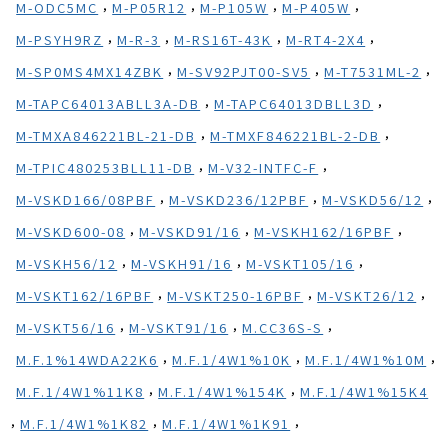
,
,
,
,
M-ODC5MC
M-P05R12
M-P105W
M-P405W
,
,
,
,
M-PSYH9RZ
M-R-3
M-RS16T-43K
M-RT4-2X4
,
,
,
M-SP0MS4MX14ZBK
M-SV92PJT00-SV5
M-T7531ML-2
,
,
M-TAPC64013ABLL3A-DB
M-TAPC64013DBLL3D
,
,
M-TMXA846221BL-21-DB
M-TMXF846221BL-2-DB
,
,
M-TPIC480253BLL11-DB
M-V32-INTFC-F
,
,
,
M-VSKD166/08PBF
M-VSKD236/12PBF
M-VSKD56/12
,
,
,
M-VSKD600-08
M-VSKD91/16
M-VSKH162/16PBF
,
,
,
M-VSKH56/12
M-VSKH91/16
M-VSKT105/16
,
,
,
M-VSKT162/16PBF
M-VSKT250-16PBF
M-VSKT26/12
,
,
,
M-VSKT56/16
M-VSKT91/16
M.CC36S-S
,
,
,
M.F.1%14WDA22K6
M.F.1/4W1%10K
M.F.1/4W1%10M
,
,
M.F.1/4W1%11K8
M.F.1/4W1%154K
M.F.1/4W1%15K4
,
,
,
M.F.1/4W1%1K82
M.F.1/4W1%1K91