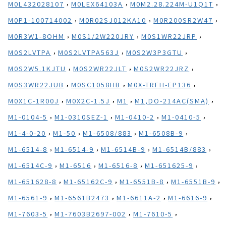
,
,
,
M0L432028107
M0LEX64103A
M0M2.28.224M-U1Q1T
,
,
,
M0P1-100714002
M0R02SJ012KA10
M0R200SR2W47
,
,
,
M0R3W1-8OHM
M0S1/2W220JRY
M0S1WR22JRP
,
,
,
M0S2LVTPA
M0S2LVTPA563J
M0S2W3P3GTU
,
,
,
M0S2W5.1KJTU
M0S2WR22JLT
M0S2WR22JRZ
,
,
,
M0S3WR22JUB
M0SC1058HB
M0X-TRFH-EP136
,
,
,
,
M0X1C-1R00J
M0X2C-1.5J
M1
M1,DO-214AC(SMA)
,
,
,
,
M1-0104-5
M1-0310SEZ-1
M1-0410-2
M1-0410-5
,
,
,
,
M1-4-0-20
M1-50
M1-6508/883
M1-6508B-9
,
,
,
,
M1-6514-8
M1-6514-9
M1-6514B-9
M1-6514B/883
,
,
,
,
M1-6514C-9
M1-6516
M1-6516-8
M1-651625-9
,
,
,
,
M1-651628-8
M1-65162C-9
M1-6551B-8
M1-6551B-9
,
,
,
,
M1-6561-9
M1-6561B2473
M1-6611A-2
M1-6616-9
,
,
,
M1-7603-5
M1-7603B2697-002
M1-7610-5