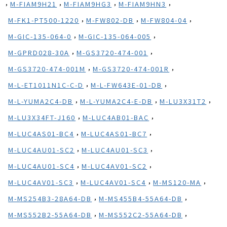
,
,
,
,
M-FIAM9H21
M-FIAM9HG3
M-FIAM9HN3
,
,
,
M-FK1-PT500-1220
M-FW802-DB
M-FW804-04
,
,
M-GIC-135-064-0
M-GIC-135-064-005
,
,
M-GPRD028-30A
M-GS3720-474-001
,
,
M-GS3720-474-001M
M-GS3720-474-001R
,
,
M-L-ET1011N1C-C-D
M-L-FW643E-01-DB
,
,
,
M-L-YUMA2C4-DB
M-L-YUMA2C4-E-DB
M-LU3X31T2
,
,
M-LU3X34FT-J160
M-LUC4AB01-BAC
,
,
M-LUC4AS01-BC4
M-LUC4AS01-BC7
,
,
M-LUC4AU01-SC2
M-LUC4AU01-SC3
,
,
M-LUC4AU01-SC4
M-LUC4AV01-SC2
,
,
,
M-LUC4AV01-SC3
M-LUC4AV01-SC4
M-MS120-MA
,
,
M-MS254B3-28A64-DB
M-MS455B4-55A64-DB
,
,
M-MS552B2-55A64-DB
M-MS552C2-55A64-DB