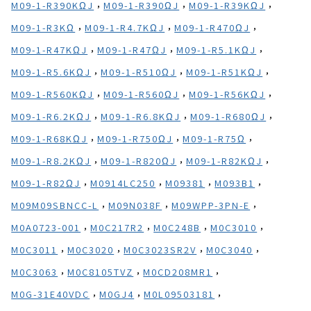
,
,
,
M09-1-R390KΩJ
M09-1-R390ΩJ
M09-1-R39KΩJ
,
,
,
M09-1-R3KΩ
M09-1-R4.7KΩJ
M09-1-R470ΩJ
,
,
,
M09-1-R47KΩJ
M09-1-R47ΩJ
M09-1-R5.1KΩJ
,
,
,
M09-1-R5.6KΩJ
M09-1-R510ΩJ
M09-1-R51KΩJ
,
,
,
M09-1-R560KΩJ
M09-1-R560ΩJ
M09-1-R56KΩJ
,
,
,
M09-1-R6.2KΩJ
M09-1-R6.8KΩJ
M09-1-R680ΩJ
,
,
,
M09-1-R68KΩJ
M09-1-R750ΩJ
M09-1-R75Ω
,
,
,
M09-1-R8.2KΩJ
M09-1-R820ΩJ
M09-1-R82KΩJ
,
,
,
,
M09-1-R82ΩJ
M0914LC250
M09381
M093B1
,
,
,
M09M09SBNCC-L
M09N038F
M09WPP-3PN-E
,
,
,
,
M0A0723-001
M0C217R2
M0C248B
M0C3010
,
,
,
,
M0C3011
M0C3020
M0C3023SR2V
M0C3040
,
,
,
M0C3063
M0C8105TVZ
M0CD208MR1
,
,
,
M0G-31E40VDC
M0GJ4
M0L09503181