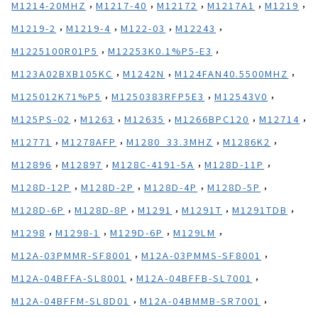
,
,
,
,
,
M1214-20MHZ
M1217-40
M12172
M1217A1
M1219
,
,
,
,
M1219-2
M1219-4
M122-03
M12243
,
,
M1225100R01P5
M12253K0.1%P5-E3
,
,
,
M123A02BXB105KC
M1242N
M124FAN40.5500MHZ
,
,
,
M125012K71%P5
M1250383RFP5E3
M12543V0
,
,
,
,
,
M125PS-02
M1263
M12635
M1266BPC120
M12714
,
,
,
,
M12771
M1278AFP
M1280_33.3MHZ
M1286K2
,
,
,
,
M12896
M12897
M128C-4191-5A
M128D-11P
,
,
,
,
M128D-12P
M128D-2P
M128D-4P
M128D-5P
,
,
,
,
,
M128D-6P
M128D-8P
M1291
M1291T
M1291TDB
,
,
,
,
M1298
M1298-1
M129D-6P
M129LM
,
,
M12A-03PMMR-SF8001
M12A-03PMMS-SF8001
,
,
M12A-04BFFA-SL8001
M12A-04BFFB-SL7001
,
,
M12A-04BFFM-SL8D01
M12A-04BMMB-SR7001