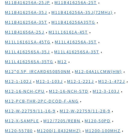
,
,
M11B416256A-25JP
M11B416256A-25T
,
,
M11B416256A-35J
M11B416256A-35J(72MHz)
,
,
M11B416256A-35T
M11B416256A35TG
,
,
M11B41656A-25J
M11L16161A-45T
,
,
M11L16161SA-45TG
M11L416256A-35T
,
,
M11L416256SA-35J
M11L416256SA-35T
,
,
M11L416256SA-35TG
M12
,
,
M12*0.5P_IRCARD650850NM
M12-04A1LCMW(HW)
,
,
,
,
M12-1-102J
M12-1-103J
M12-1-221J
M12-1-472J
,
,
,
M12-16-NCH-CPU
M12-16-NCH-STD
M12-3-103J
,
M12-PCB-THR-2PC-DCOD-F-ANG
,
,
M12-W-22759/11-16-9
M12-W-22759/11-28-9
,
,
,
M12-X-SAMPLE
M12/7205/REBN
M120-50PD
,
,
,
M120-55780
M1200(1.8432MHZ)
M1200-100MHZ