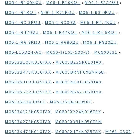
,
,
,
M06-1-R100KΩJ
M06-1-R10KΩJ
M06-1-R150ΩJ
,
,
,
M06-1-R1KΩJ
M06-1-R22KΩJ
M06-1-R3.0KΩJ
,
,
,
M06-1-R3.3KΩJ
M06-1-R300Ω
M06-1-R4.7KΩJ
,
,
,
M06-1-R470ΩJ
M06-1-R47KΩJ
M06-1-R5.6KΩJ
,
,
,
M06-1-R6.8KΩJ
M06-1-R680ΩJ
M06-1-R820ΩJ
,
,
,
M06-L15D24-AG
M060-3(165-599-3)
M0600031
,
,
M0603B105K016TAX
M0603B225K010TAX
,
,
M0603B475K016TAX
M0603BRNP09BNR68
,
,
M0603N103J025TAX
M0603N181J050TAX
,
,
M0603N222J025TAX
M0603N562J050TAX
,
,
M0603N820J050T
M0603N8R2D050T
,
,
M0603X122K050TAX
M0603X224K016TAX
,
,
M0603X272K050TAX
M0603X391K050TAN
,
,
,
M0603X474K010TAX
M0603X474K025TAX
M061-CS02