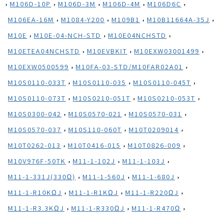
,
,
,
,
,
M106D-10P
M106D-3M
M106D-4M
M106D6C
,
,
,
,
M106EA-16M
M1084-Y200
M109B1
M10B11664A-35J
,
,
,
M10E
M10E-04-NCH-STD
M10E04NCHSTD
,
,
,
M10ETEA04NCHSTD
M10EVBKIT
M10EXW03001499
,
,
M10EXW0500599
M10FA-03-STD/M10FAR02A01
,
,
,
M10S0110-033T
M10S0110-035
M10S0110-045T
,
,
,
M10S0110-073T
M10S0210-051T
M10S0210-053T
,
,
,
M10S0300-042
M10S0570-021
M10S0570-031
,
,
,
M10S0570-037
M10S110-060T
M10T0209014
,
,
,
M10T0262-013
M10T0416-015
M10T0826-009
,
,
,
M10V976F-50TK
M11-1-102J
M11-1-103J
,
,
,
M11-1-331J(330Ω)
M11-1-560J
M11-1-680J
,
,
,
M11-1-R10KΩJ
M11-1-R1KΩJ
M11-1-R220ΩJ
,
,
,
M11-1-R3.3KΩJ
M11-1-R330ΩJ
M11-1-R470Ω