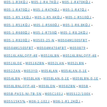
,
,
,
M05-1-R3KΩJ
M05-1-R4.7KΩJ
M05-1-R470KΩJ
,
,
,
M05-1-R470ΩJ
M05-1-R47KΩJ
M05-1-R47ΩJ
,
,
,
M05-1-R5.1KΩJ
M05-1-R5.6KΩJ
M05-1-R510ΩJ
,
,
,
M05-1-R51KΩJ
M05-1-R560ΩJ
M05-1-R6.8KΩJ
,
,
,
M05-1-R680ΩJ
M05-1-R750Ω
M05-1-R8.2KΩJ
,
,
,
M05-1-R820ΩJ
M0503-25-N
M0504M1005FBT
,
,
,
M0504M1505FBT
M0504M4704FBT
M050879
,
,
,
M0516LANLQFP-48
M0516LBN
M0516LBNLQFP-48
,
,
,
,
M0516LDE
M0516ZBN
M052LAN
M052LBN
,
,
,
,
M052ZAN
M053YD
M054LAN
M054LAN,0,1E
,
,
,
,
M054LBN
M058LAN
M058LAN,0,1E
M058LBN,0,1E
,
,
,
,
M058LBNLQFP-48
M058LDN
M058ZBN
M05B
,
,
,
M05B-PASS-NI-TB-SN
M05C103J
M05S12/100X
,
,
,
M05S15K5%
M06-1-102J
M06-1-R1.2KΩJ