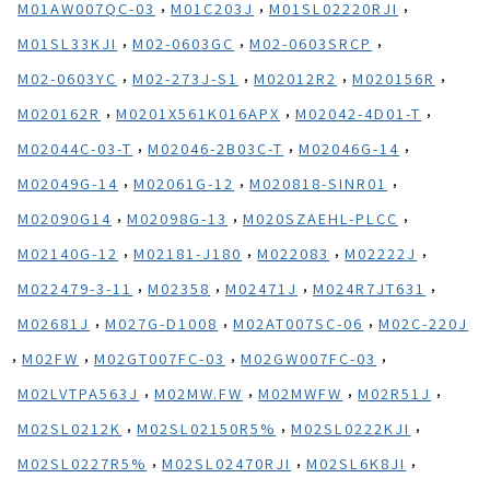
,
,
,
M01AW007QC-03
M01C203J
M01SL02220RJI
,
,
,
M01SL33KJI
M02-0603GC
M02-0603SRCP
,
,
,
,
M02-0603YC
M02-273J-S1
M02012R2
M020156R
,
,
,
M020162R
M0201X561K016APX
M02042-4D01-T
,
,
,
M02044C-03-T
M02046-2B03C-T
M02046G-14
,
,
,
M02049G-14
M02061G-12
M020818-SINR01
,
,
,
M02090G14
M02098G-13
M020SZAEHL-PLCC
,
,
,
,
M02140G-12
M02181-J180
M022083
M02222J
,
,
,
,
M022479-3-11
M02358
M02471J
M024R7JT631
,
,
,
M02681J
M027G-D1008
M02AT007SC-06
M02C-220J
,
,
,
,
M02FW
M02GT007FC-03
M02GW007FC-03
,
,
,
,
M02LVTPA563J
M02MW.FW
M02MWFW
M02R51J
,
,
,
M02SL0212K
M02SL02150R5%
M02SL0222KJI
,
,
,
M02SL0227R5%
M02SL02470RJI
M02SL6K8JI