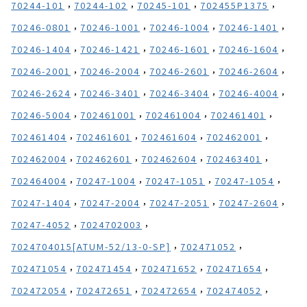
,
,
,
,
70244-101
70244-102
70245-101
702455P1375
,
,
,
,
70246-0801
70246-1001
70246-1004
70246-1401
,
,
,
,
70246-1404
70246-1421
70246-1601
70246-1604
,
,
,
,
70246-2001
70246-2004
70246-2601
70246-2604
,
,
,
,
70246-2624
70246-3401
70246-3404
70246-4004
,
,
,
,
70246-5004
702461001
702461004
702461401
,
,
,
,
702461404
702461601
702461604
702462001
,
,
,
,
702462004
702462601
702462604
702463401
,
,
,
,
702464004
70247-1004
70247-1051
70247-1054
,
,
,
,
70247-1404
70247-2004
70247-2051
70247-2604
,
,
70247-4052
7024702003
,
,
7024704015[ATUM-52/13-0-SP]
702471052
,
,
,
,
702471054
702471454
702471652
702471654
,
,
,
,
702472054
702472651
702472654
702474052