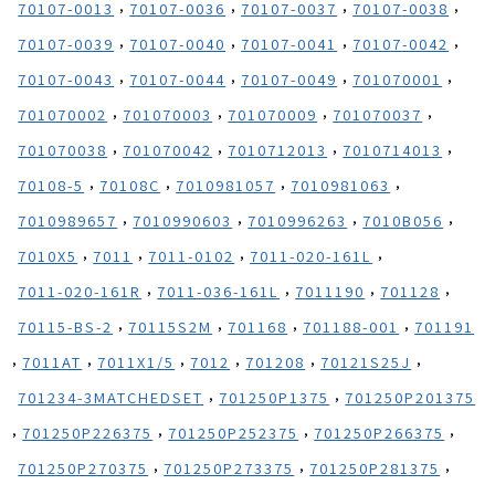
,
,
,
,
70107-0013
70107-0036
70107-0037
70107-0038
,
,
,
,
70107-0039
70107-0040
70107-0041
70107-0042
,
,
,
,
70107-0043
70107-0044
70107-0049
701070001
,
,
,
,
701070002
701070003
701070009
701070037
,
,
,
,
701070038
701070042
7010712013
7010714013
,
,
,
,
70108-5
70108C
7010981057
7010981063
,
,
,
,
7010989657
7010990603
7010996263
7010B056
,
,
,
,
7010X5
7011
7011-0102
7011-020-161L
,
,
,
,
7011-020-161R
7011-036-161L
7011190
701128
,
,
,
,
70115-BS-2
70115S2M
701168
701188-001
701191
,
,
,
,
,
,
7011AT
7011X1/5
7012
701208
70121S25J
,
,
701234-3MATCHEDSET
701250P1375
701250P201375
,
,
,
,
701250P226375
701250P252375
701250P266375
,
,
,
701250P270375
701250P273375
701250P281375