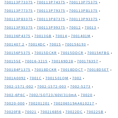
,
,
,
700113P73375
700113P74375
700113P75375
,
,
,
700113P77375
700113P79375
700113P81375
,
,
,
700113P83375
700113P87375
700113P93375
,
,
,
,
700113P95375
700113P99375
70012
70013
,
,
,
,
700136P4375
70013GB
70014
7001401M
,
,
,
,
7001407.2
70014DC
70015
700156193
,
,
,
,
700156P5375
70015DCKR
70015DDCR
70015KFBG
,
,
,
,
70015SE
70016-3215
700169D28
700176357
,
,
,
,
700184P1375
70018DCKR
70018DDCT
70018DSET
,
,
,
,
7001A0092
7001C
7001S01QM
7002
,
,
,
7002-1571-002
7002-1572-003
7002-5273
,
,
,
7002-6P6C
7002/SOT23/60V/310mA
70020
,
,
,
70020-000
700201201
700206519AA610217
,
,
,
,
,
70020FB
70021
700216856
70022DC
70022SB