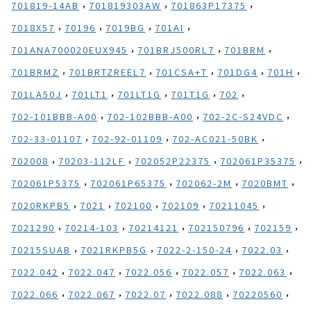
,
,
,
701819-14AB
701819303AW
701863P17375
,
,
,
,
7018X57
70196
7019BG
701AI
,
,
,
701ANA700020EUX945
701BRJ500RL7
701BRM
,
,
,
,
,
701BRMZ
701BRTZREEL7
701CSA+T
701DG4
701H
,
,
,
,
,
701LA50J
701LT1
701LT1G
701T1G
702
,
,
,
702-101BBB-A00
702-102BBB-A00
702-2C-S24VDC
,
,
,
702-33-01107
702-92-01109
702-AC021-50BK
,
,
,
,
702008
70203-112LF
702052P22375
702061P35375
,
,
,
,
702061P5375
702061P65375
702062-2M
7020BMT
,
,
,
,
,
7020RKPB5
7021
702100
702109
70211045
,
,
,
,
,
7021290
70214-103
70214121
702150796
702159
,
,
,
,
70215SUAB
7021RKPB5G
7022-2-150-24
7022.03
,
,
,
,
,
7022.042
7022.047
7022.056
7022.057
7022.063
,
,
,
,
,
7022.066
7022.067
7022.07
7022.088
70220560