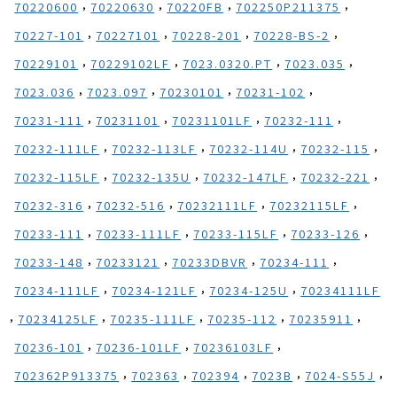
,
,
,
,
70220600
70220630
70220FB
702250P211375
,
,
,
,
70227-101
70227101
70228-201
70228-BS-2
,
,
,
,
70229101
70229102LF
7023.0320.PT
7023.035
,
,
,
,
7023.036
7023.097
70230101
70231-102
,
,
,
,
70231-111
70231101
70231101LF
70232-111
,
,
,
,
70232-111LF
70232-113LF
70232-114U
70232-115
,
,
,
,
70232-115LF
70232-135U
70232-147LF
70232-221
,
,
,
,
70232-316
70232-516
70232111LF
70232115LF
,
,
,
,
70233-111
70233-111LF
70233-115LF
70233-126
,
,
,
,
70233-148
70233121
70233DBVR
70234-111
,
,
,
70234-111LF
70234-121LF
70234-125U
70234111LF
,
,
,
,
,
70234125LF
70235-111LF
70235-112
70235911
,
,
,
70236-101
70236-101LF
70236103LF
,
,
,
,
,
702362P913375
702363
702394
7023B
7024-S55J