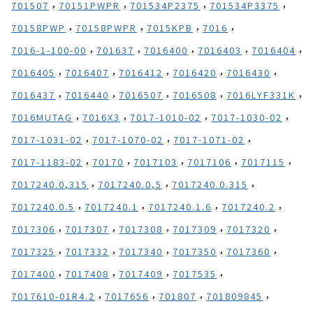
,
,
,
,
701507
70151PWPR
701534P2375
701534P3375
,
,
,
,
70158PWP
70158PWPR
7015KPB
7016
,
,
,
,
,
7016-1-100-00
701637
7016400
7016403
7016404
,
,
,
,
,
7016405
7016407
7016412
7016420
7016430
,
,
,
,
,
7016437
7016440
7016507
7016508
7016LYF331K
,
,
,
,
7016MUTAG
7016X3
7017-1010-02
7017-1030-02
,
,
,
7017-1031-02
7017-1070-02
7017-1071-02
,
,
,
,
,
7017-1183-02
70170
7017103
7017106
7017115
,
,
,
7017240.0,315
7017240.0,5
7017240.0.315
,
,
,
,
7017240.0.5
7017240.1
7017240.1.6
7017240.2
,
,
,
,
,
7017306
7017307
7017308
7017309
7017320
,
,
,
,
,
7017325
7017332
7017340
7017350
7017360
,
,
,
,
7017400
7017408
7017409
7017535
,
,
,
,
7017610-01R4.2
7017656
701807
701809845