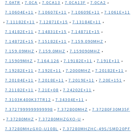
,
,
,
,
,
7.0ATR
7.0CA
7.0CA13
7.0CA13F
7.0CA2
,
,
,
7.10604E+11
7.10607E+11
7.10609E+11
7.1061E+11
,
,
,
,
7.11182E+11
7.12871E+15
7.13184E+11
,
,
,
7.14182E+11
7.14831E+15
7.14871E+15
,
,
,
7.14872E+15
7.15182E+11
7.159.090MHZ
,
,
,
7.159.09MHZ
7.159.0MHZ
7.159090MHZ
,
,
,
,
7.15909MHZ
7.164.126
7.19182E+11
7.191E+11
,
,
,
,
7.19282E+11
7.192E+11
7.2000MHZ
7.20182E+11
,
,
,
,
7.20184E+11
7.2018E+11
7.2019E+11
7.20E+151
,
,
,
7.21182E+11
7.21E+08
7.24202E+11
,
,
7.3103K400K37TR12
7.34304E+11
,
,
7.3727999999999998
7.372800MHZ
7.37280F30M35F
,
,
,
7.37280MHZ
7.37280MHZGXO-U
,
7.37280MHzGXO-U108L
7.37280MHZHC-49S/SMD20PF