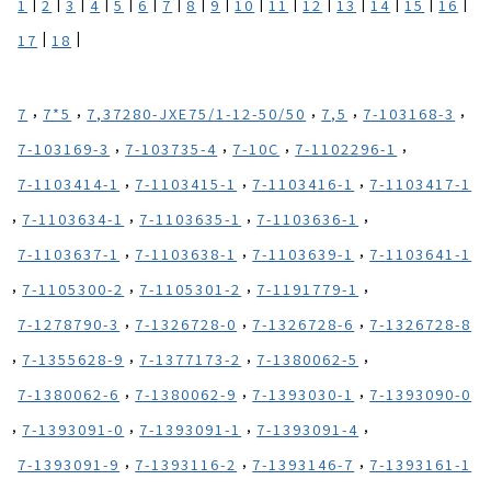
|
|
|
|
|
|
|
|
|
|
|
|
|
|
|
|
1
2
3
4
5
6
7
8
9
10
11
12
13
14
15
16
|
|
17
18
,
,
,
,
,
7
7*5
7,37280-JXE75/1-12-50/50
7,5
7-103168-3
,
,
,
,
7-103169-3
7-103735-4
7-10C
7-1102296-1
,
,
,
7-1103414-1
7-1103415-1
7-1103416-1
7-1103417-1
,
,
,
,
7-1103634-1
7-1103635-1
7-1103636-1
,
,
,
7-1103637-1
7-1103638-1
7-1103639-1
7-1103641-1
,
,
,
,
7-1105300-2
7-1105301-2
7-1191779-1
,
,
,
7-1278790-3
7-1326728-0
7-1326728-6
7-1326728-8
,
,
,
,
7-1355628-9
7-1377173-2
7-1380062-5
,
,
,
7-1380062-6
7-1380062-9
7-1393030-1
7-1393090-0
,
,
,
,
7-1393091-0
7-1393091-1
7-1393091-4
,
,
,
7-1393091-9
7-1393116-2
7-1393146-7
7-1393161-1