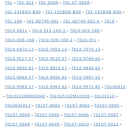
,
,
,
,
701
701-022
701-0300
701-07-0038
,
,
,
701-101BAA-B00
701-101BAB-B00
701-102BAB-B00
,
,
,
,
701-200
701-60749-001
701-60749-002-A
7010
,
,
,
7010-0011
7010-012-160-2
7010-020-160
,
,
,
7010-036-160
7010-036-160-2
7010.351
,
,
,
7010.6470.13
7010.7050.13
7010.7070.13
,
,
,
7010.9517.57
7010.9520.57
7010.9760.63
,
,
,
7010.9800.63
7010.9810.57
7010.9840.63
,
,
,
7010.9860.57
7010.9965.63
7010.9967.63
,
,
,
7010.9969.57
7010.9969.63
7010.9972.63
70100010
,
,
,
,
701023208965040
701025102M10X26
70103110
,
,
,
,
7010642013
70107-0001
70107-0002
70107-0003
,
,
,
,
70107-0004
70107-0005
70107-0006
70107-0007
,
,
,
,
70107-0008
70107-0009
70107-0010
70107-0011