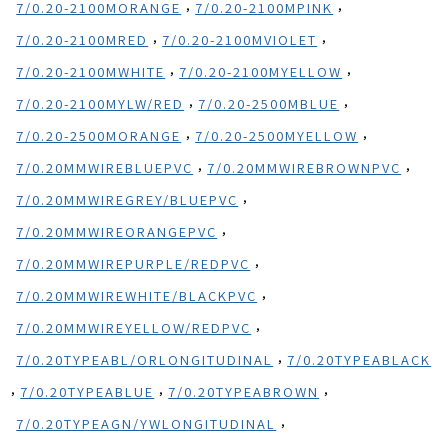
,
,
7/0.20-2100MORANGE
7/0.20-2100MPINK
,
,
7/0.20-2100MRED
7/0.20-2100MVIOLET
,
,
7/0.20-2100MWHITE
7/0.20-2100MYELLOW
,
,
7/0.20-2100MYLW/RED
7/0.20-2500MBLUE
,
,
7/0.20-2500MORANGE
7/0.20-2500MYELLOW
,
,
7/0.20MMWIREBLUEPVC
7/0.20MMWIREBROWNPVC
,
7/0.20MMWIREGREY/BLUEPVC
,
7/0.20MMWIREORANGEPVC
,
7/0.20MMWIREPURPLE/REDPVC
,
7/0.20MMWIREWHITE/BLACKPVC
,
7/0.20MMWIREYELLOW/REDPVC
,
7/0.20TYPEABL/ORLONGITUDINAL
7/0.20TYPEABLACK
,
,
,
7/0.20TYPEABLUE
7/0.20TYPEABROWN
,
7/0.20TYPEAGN/YWLONGITUDINAL