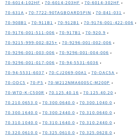
,
,
,
70-6014-102HF
70-6014-203HF
70-6014-302HF
,
,
,
70-631A
70-7722-90TAGBOARD5PIN
70-841-031
,
,
,
,
70-908B1
70-911B1
70-912B1
70-9176-001-422-006
,
,
,
70-9176-001-511-006
70-917B1
70-920.9
,
,
70-9215-999-002-825+
70-9296-001-002-006
,
,
70-9296-001-003-006
70-9296-001-004-006
,
,
70-9296-001-017-006
70-94-5531-6036
,
,
,
70-94-5531-6037
70-CJ2069-00A1
70-OAC5A
,
,
,
70-ODC5
70-P5
70-W212NMA600SC-M200P
,
,
,
70-WTD-K-C500R
70.125.40.16
70.125.40.20
,
,
,
70.210.0653.0
70.300.0640.0
70.300.1040.0
,
,
,
70.300.1640.0
70.300.2440.0
70.310.0640.0
,
,
,
70.310.1040.0
70.310.1640.0
70.310.2440.0
,
,
,
70.320.0610.0
70.325.0610.0
70.325.0628.0